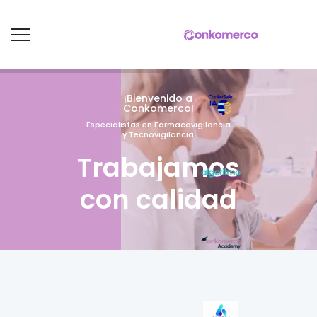
¡Bienvenido a
Conkomerco!
Especialistas en Farmacovigilancia
y Tecnovigilancia
Trabajamos
con calidad