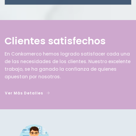
Clientes satisfechos
En Conkomerco hemos logrado satisfacer cada una
de las necesidades de los clientes. Nuestro excelente
trabajo, se ha ganado la confianza de quienes
apuestan por nosotros.
Ver Más Detalles